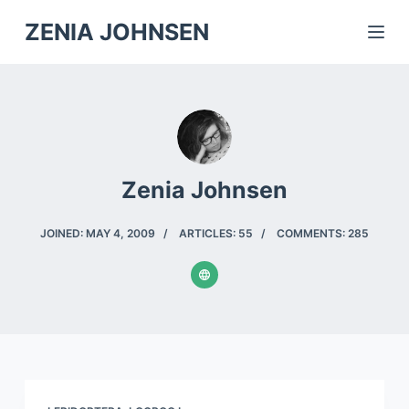
S
ZENIA JOHNSEN
k
i
p
t
o
c
Zenia Johnsen
o
n
JOINED: MAY 4, 2009
ARTICLES: 55
COMMENTS: 285
t
e
n
t