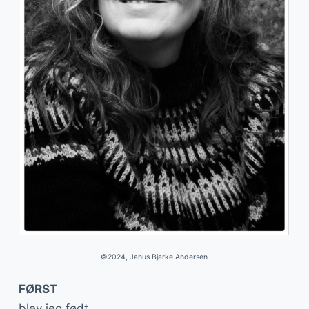
©2024, Janus Bjarke Andersen
FØRST
blev jeg født.