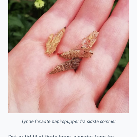
Tynde forladte papirspupper fra sidste sommer
Det er tid til at finde larve-akvariet frem fra