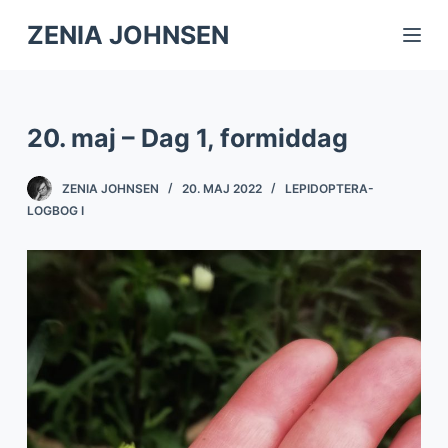
S
ZENIA JOHNSEN
k
i
p
20. maj – Dag 1, formiddag
t
o
ZENIA JOHNSEN
20. MAJ 2022
LEPIDOPTERA-
c
LOGBOG I
o
n
t
e
n
t