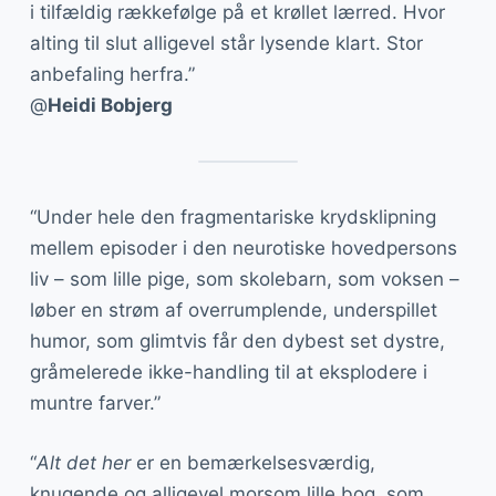
i tilfældig rækkefølge på et krøllet lærred. Hvor
alting til slut alligevel står lysende klart. Stor
anbefaling herfra.”
@
Heidi Bobjerg
“Under hele den fragmentariske krydsklipning
mellem episoder i den neurotiske hovedpersons
liv – som lille pige, som skolebarn, som voksen –
løber en strøm af overrumplende, underspillet
humor, som glimtvis får den dybest set dystre,
gråmelerede ikke-handling til at eksplodere i
muntre farver.”
“
Alt det her
er en bemærkelsesværdig,
knugende og alligevel morsom lille bog, som