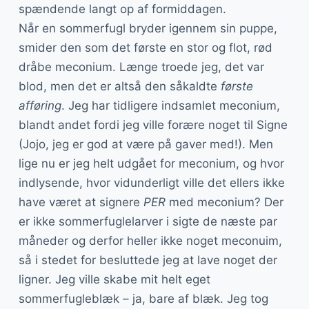
spændende langt op af formiddagen.
Når en sommerfugl bryder igennem sin puppe,
smider den som det første en stor og flot, rød
dråbe meconium. Længe troede jeg, det var
blod, men det er altså den såkaldte
første
afføring
. Jeg har tidligere indsamlet meconium,
blandt andet fordi jeg ville forære noget til Signe
(Jojo, jeg er god at være på gaver med!). Men
lige nu er jeg helt udgået for meconium, og hvor
indlysende, hvor vidunderligt ville det ellers ikke
have været at signere
PER
med meconium? Der
er ikke sommerfuglelarver i sigte de næste par
måneder og derfor heller ikke noget meconuim,
så i stedet for besluttede jeg at lave noget der
ligner. Jeg ville skabe mit helt eget
sommerfugleblæk – ja, bare af blæk. Jeg tog