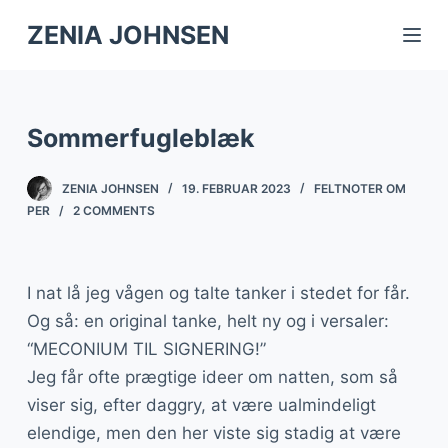
S
ZENIA JOHNSEN
k
i
p
Sommerfugleblæk
t
o
ZENIA JOHNSEN
19. FEBRUAR 2023
FELTNOTER OM
c
PER
2 COMMENTS
o
n
t
I nat lå jeg vågen og talte tanker i stedet for får.
e
Og så: en original tanke, helt ny og i versaler:
n
“MECONIUM TIL SIGNERING!”
t
Jeg får ofte prægtige ideer om natten, som så
viser sig, efter daggry, at være ualmindeligt
elendige, men den her viste sig stadig at være