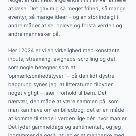
Noget af det mest afgørende i mit liv var at lære
at læse. Det gav mig så meget frihed, så mange
eventyr, så mange ideer – og en stor indsigt i
andre måder at se, opleve og forstå verden og
andre mennesker på.
Her i 2024 er vi en virkelighed med konstante
inputs, streaming, evigheds-scrolling og det,
som nogle betegner som et
’opmærksomhedstyveri’ – på den lidt dystre
baggrund synes jeg, at litteraturen tilbyder
noget vigtigt – især i forhold til børn. Det
nærvær, den måde at være sammen på, som
man kan have om en billedbog, det er en måde
at komme til stede i verden lige dér, hvor man er.
Det lyder gammeldags og sentimentalt, og jeg
indrømmer da også, at jeg er et menneske med