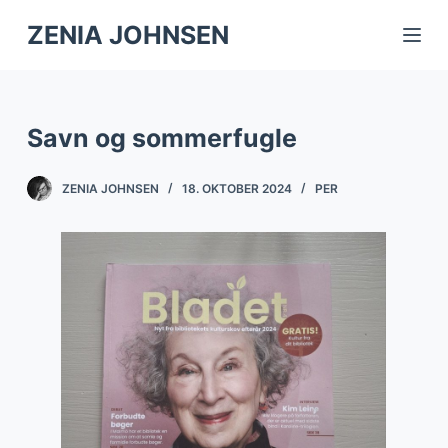
S
ZENIA JOHNSEN
k
i
p
Savn og sommerfugle
t
o
ZENIA JOHNSEN
18. OKTOBER 2024
PER
c
o
n
t
e
n
t