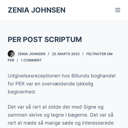
S
ZENIA JOHNSEN
k
i
p
PER POST SCRIPTUM
t
o
ZENIA JOHNSEN
22. MARTS 2023
FELTNOTER OM
c
PER
1 COMMENT
o
n
Udgivelsesreceptionen hos Billunds boghandel
t
for PER var en overvældende lykkelig
e
begivenhed.
n
t
Det var så rart at sidde der med Signe og
sammen skrive og tegne i bøgerne. Det var så
rart at møde så mange søde og interesserede