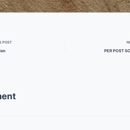
S
POST
N
len
PER POST S
ent