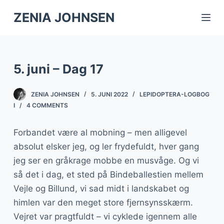
S
ZENIA JOHNSEN
k
i
p
5. juni – Dag 17
t
o
ZENIA JOHNSEN
5. JUNI 2022
LEPIDOPTERA-LOGBOG
c
I
4 COMMENTS
o
n
Forbandet være al mobning – men alligevel
t
absolut elsker jeg, og ler frydefuldt, hver gang
e
jeg ser en gråkrage mobbe en musvåge. Og vi
n
så det i dag, et sted på Bindeballestien mellem
t
Vejle og Billund, vi sad midt i landskabet og
himlen var den meget store fjernsynsskærm.
Vejret var pragtfuldt – vi cyklede igennem alle