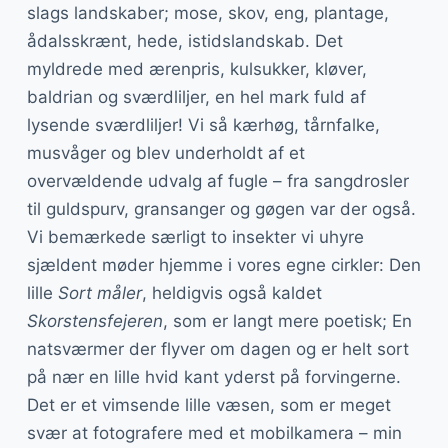
slags landskaber; mose, skov, eng, plantage,
ådalsskrænt, hede, istidslandskab. Det
myldrede med ærenpris, kulsukker, kløver,
baldrian og sværdliljer, en hel mark fuld af
lysende sværdliljer! Vi så kærhøg, tårnfalke,
musvåger og blev underholdt af et
overvældende udvalg af fugle – fra sangdrosler
til guldspurv, gransanger og gøgen var der også.
Vi bemærkede særligt to insekter vi uhyre
sjældent møder hjemme i vores egne cirkler: Den
lille
Sort måler
, heldigvis også kaldet
Skorstensfejeren
, som er langt mere poetisk; En
natsværmer der flyver om dagen og er helt sort
på nær en lille hvid kant yderst på forvingerne.
Det er et vimsende lille væsen, som er meget
svær at fotografere med et mobilkamera – min