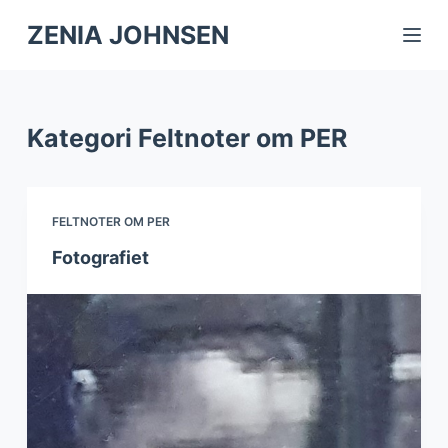
S
ZENIA JOHNSEN
k
i
p
Kategori
Feltnoter om PER
t
o
c
o
FELTNOTER OM PER
n
Fotografiet
t
e
n
t